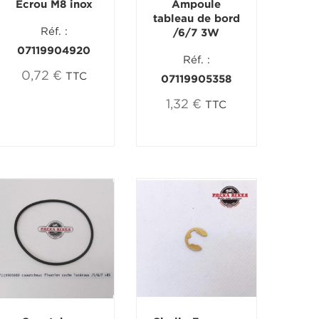
Ecrou M8 inox
Ampoule
tableau de bord
Réf. :
/6/7 3W
07119904920
Réf. :
0,72 €
TTC
07119905358
1,32 €
TTC