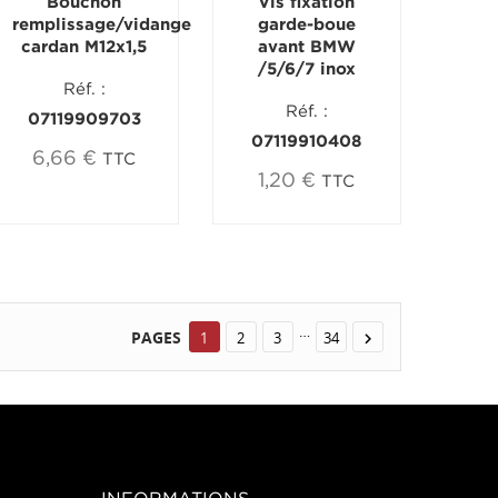
Bouchon
Vis fixation
remplissage/vidange
garde-boue
cardan M12x1,5
avant BMW
/5/6/7 inox
Réf. :
Réf. :
07119909703
07119910408
6,66 €
TTC
1,20 €
TTC
…
PAGES
1
2
3
34
