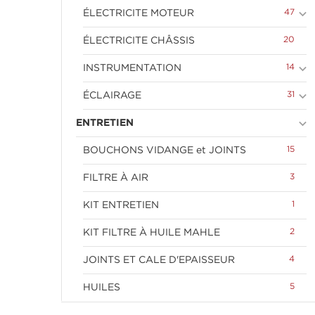
keyboard_arrow_down
47
ÉLECTRICITE MOTEUR
20
ÉLECTRICITE CHÂSSIS
keyboard_arrow_down
14
INSTRUMENTATION
keyboard_arrow_down
31
ÉCLAIRAGE
keyboard_arrow_down
ENTRETIEN
15
BOUCHONS VIDANGE et JOINTS
3
FILTRE À AIR
1
KIT ENTRETIEN
2
KIT FILTRE À HUILE MAHLE
4
JOINTS ET CALE D'EPAISSEUR
5
HUILES