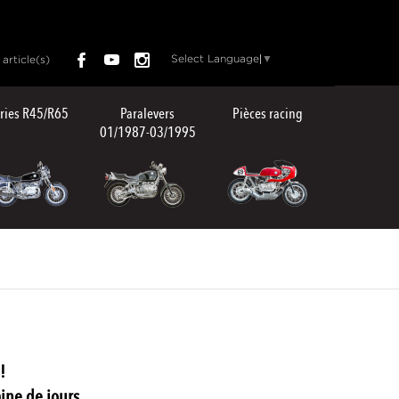
Select Language
▼
article(s)
ries R45/R65
Paralevers
Pièces racing
01/1987-03/1995
!
ne de jours.