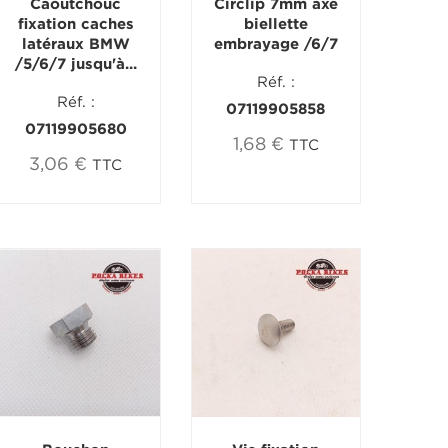
Caoutchouc
Circlip 7mm axe
fixation caches
biellette
latéraux BMW
embrayage /6/7
/5/6/7 jusqu'à...
Réf. :
Réf. :
07119905858
07119905680
1,68 €
TTC
3,06 €
TTC