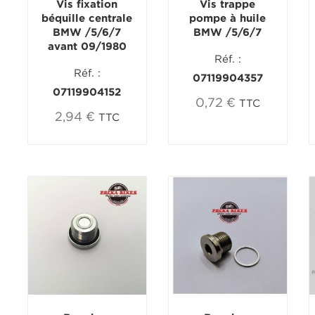
Vis fixation
Vis trappe
béquille centrale
pompe à huile
BMW /5/6/7
BMW /5/6/7
avant 09/1980
Réf. :
Réf. :
07119904357
07119904152
0,72 €
TTC
2,94 €
TTC