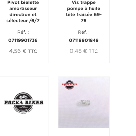
Pivot bielette
Vis trappe
amortisseur
pompe à huile
direction et
tête fraisée 69-
sélecteur /6/7
76
Réf. :
Réf. :
07119901736
07119901849
4,56 €
0,48 €
TTC
TTC