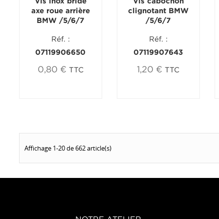
Vis inox bride
Vis cabochon
axe roue arrière
clignotant BMW
BMW /5/6/7
/5/6/7
Réf. :
Réf. :
07119906650
07119907643
0,80 €
1,20 €
TTC
TTC
Affichage 1-20 de 662 article(s)