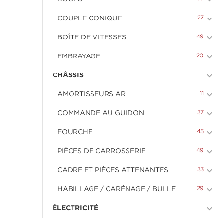
keyboard_arrow_down
keyboard_arrow_down
27
COUPLE CONIQUE
keyboard_arrow_down
49
BOÎTE DE VITESSES
keyboard_arrow_down
20
EMBRAYAGE
keyboard_arrow_down
CHÂSSIS
keyboard_arrow_down
11
AMORTISSEURS AR
keyboard_arrow_down
37
COMMANDE AU GUIDON
keyboard_arrow_down
45
FOURCHE
keyboard_arrow_down
49
PIÈCES DE CARROSSERIE
keyboard_arrow_down
33
CADRE ET PIÈCES ATTENANTES
keyboard_arrow_down
29
HABILLAGE / CARÉNAGE / BULLE
keyboard_arrow_down
ÉLECTRICITÉ