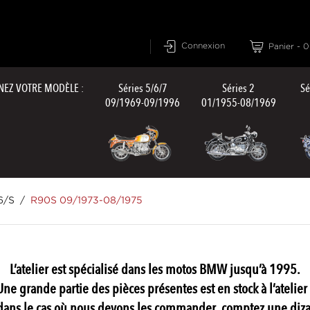
Connexion
Panier
-
0
NEZ VOTRE MODÈLE :
Séries 5/6/7
Séries 2
Sé
09/1969-09/1996
01/1955-08/1969
6/S
R90S 09/1973-08/1975
L’atelier est spécialisé dans les motos BMW jusqu’à 1995.
Une grande partie des pièces présentes est en stock à l’atelier 
ans le cas où nous devons les commander, comptez une dizai