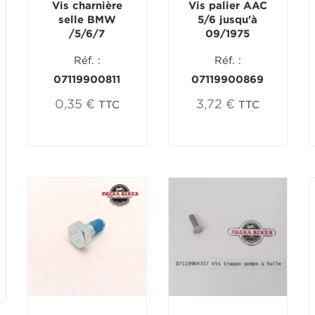
Vis charnière
Vis palier AAC
selle BMW
5/6 jusqu'à
/5/6/7
09/1975
Réf. :
Réf. :
07119900811
07119900869
0,35 €
3,72 €
TTC
TTC