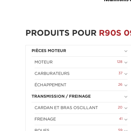
PRODUITS POUR
R90S 0
keyboard_arrow_down
PIÈCES MOTEUR
keyboard_arrow_down
128
MOTEUR
keyboard_arrow_down
37
CARBURATEURS
keyboard_arrow_down
26
ÉCHAPPEMENT
keyboard_arrow_down
TRANSMISSION / FREINAGE
keyboard_arrow_down
20
CARDAN ET BRAS OSCILLANT
keyboard_arrow_down
41
FREINAGE
59
ROUES