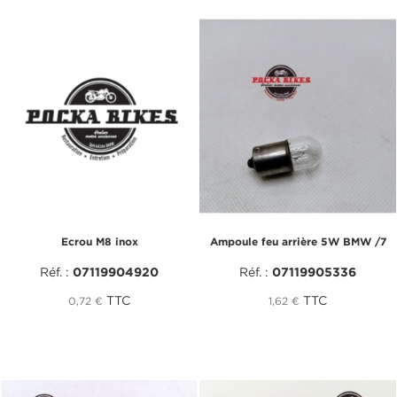
Ecrou M8 inox
Ampoule feu arrière 5W BMW /7
Réf. :
07119904920
Réf. :
07119905336
TTC
TTC
0,72 €
1,62 €