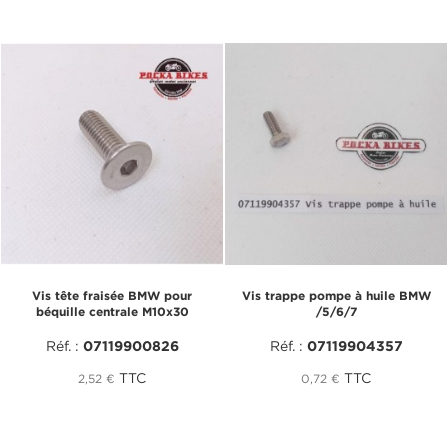
Vis tête fraisée BMW pour
Vis trappe pompe à huile BMW
béquille centrale M10x30
/5/6/7
Réf. :
07119900826
Réf. :
07119904357
TTC
TTC
2,52 €
0,72 €