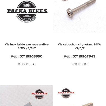
Vis inox bride axe roue arrière
Vis cabochon clignotant BMW
BMW /5/6/7
/5/6/7
Réf. :
07119906650
Réf. :
07119907643
TTC
TTC
0,80 €
1,20 €