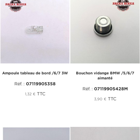
Ampoule tableau de bord /6/7 3W
Bouchon vidange BMW /5/6/7
aimanté
Réf. :
07119905358
Réf. :
07119905428M
TTC
1,32 €
TTC
3,90 €