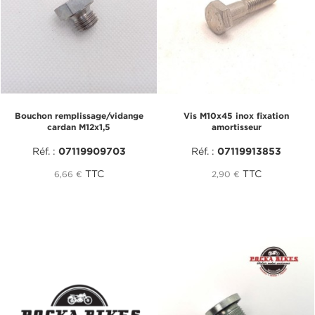
Bouchon remplissage/vidange
Vis M10x45 inox fixation
cardan M12x1,5
amortisseur
Réf. :
07119909703
Réf. :
07119913853
TTC
TTC
6,66 €
2,90 €