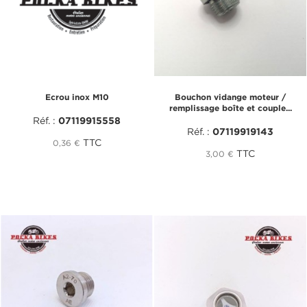
Ecrou inox M10
Bouchon vidange moteur /
remplissage boîte et couple...
Réf. :
07119915558
Réf. :
07119919143
TTC
0,36 €
TTC
3,00 €