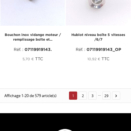
Bouchon inox vidange moteur /
Hublot niveau boîte 5 vitesses
remplissage boîte et...
/6/7
Réf. :
07119919143.
Réf. :
07119919143_OP
TTC
TTC
5,70 €
10,92 €
…
Affichage 1-20 de 579 article(s)

1
2
3
29