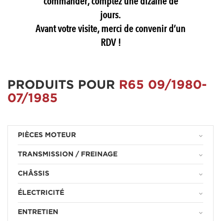
commander, comptez une dizaine de
jours.
Avant votre visite, merci de convenir d’un
RDV !
PRODUITS POUR
R65 09/1980-
07/1985
PIÈCES MOTEUR
keyboard_arrow_down
TRANSMISSION / FREINAGE
keyboard_arrow_down
CHÂSSIS
keyboard_arrow_down
ÉLECTRICITÉ
keyboard_arrow_down
ENTRETIEN
keyboard_arrow_down