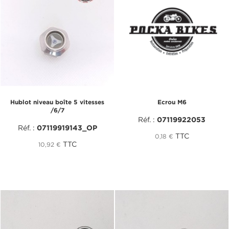
Hublot niveau boîte 5 vitesses
Ecrou M6
/6/7
Réf. :
07119922053
Réf. :
07119919143_OP
TTC
0,18 €
TTC
10,92 €