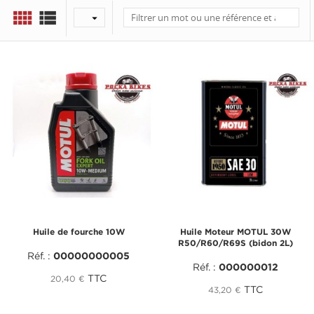



Huile de fourche 10W
Huile Moteur MOTUL 30W
R50/R60/R69S (bidon 2L)
Réf. :
00000000005
Réf. :
000000012
TTC
20,40 €
TTC
43,20 €