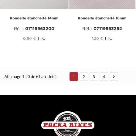
Rondelle étanchéité 14mm
Rondelle étanchéité 16mm
Réf. :
07119963200
Réf. :
07119963252
TTC
TTC
0,60 €
1,20 €
Affichage 1-20 de 61 article(s)

1
2
3
4