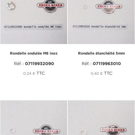
Rondelle ondulée M8 inox
Rondelle étanchéité 5mm
Réf. :
07119932090
Réf. :
07119963010
TTC
TTC
0,24 €
0,42 €