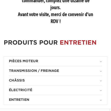
commander, comptez une dizaine de
jours.
Avant votre visite, merci de convenir d’un
RDV !
PRODUITS POUR
ENTRETIEN
PIÈCES MOTEUR
keyboard_arrow_down
TRANSMISSION / FREINAGE
keyboard_arrow_down
CHÂSSIS
keyboard_arrow_down
ÉLECTRICITÉ
keyboard_arrow_down
ENTRETIEN
keyboard_arrow_down