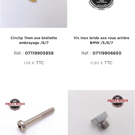
Circlip 7mm axe biellette
Vis inox bride axe roue arrière
embrayage /6/7
BMW /5/6/7
Réf. :
07119905858
Réf. :
07119906650
TTC
TTC
1,68 €
0,80 €