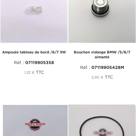
Ampoule tableau de bord /6/7 3W
Bouchon vidange BMW /5/6/7
aimanté
Réf. :
07119905358
Réf. :
07119905428M
TTC
1,32 €
TTC
3,90 €