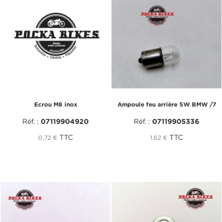
Ecrou M8 inox
Ampoule feu arrière 5W BMW /7
Réf. :
07119904920
Réf. :
07119905336
TTC
TTC
0,72 €
1,62 €