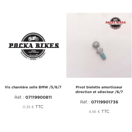
Vis charnière selle BMW /5/6/7
Pivot bielette amortisseur
direction et sélecteur /6/7
Réf. :
07119900811
Réf. :
07119901736
TTC
0,35 €
TTC
4,56 €