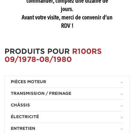
commander, comptez une dizaine de
jours.
Avant votre visite, merci de convenir d’un
RDV !
PRODUITS POUR
R100RS
09/1978-08/1980
PIÈCES MOTEUR
keyboard_arrow_down
TRANSMISSION / FREINAGE
keyboard_arrow_down
CHÂSSIS
keyboard_arrow_down
ÉLECTRICITÉ
keyboard_arrow_down
ENTRETIEN
keyboard_arrow_down