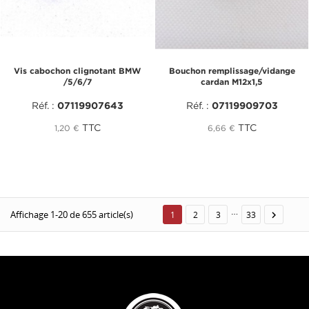
Vis cabochon clignotant BMW
Bouchon remplissage/vidange
/5/6/7
cardan M12x1,5
Réf. :
07119907643
Réf. :
07119909703
TTC
TTC
1,20 €
6,66 €
…
Affichage 1-20 de 655 article(s)

1
2
3
33