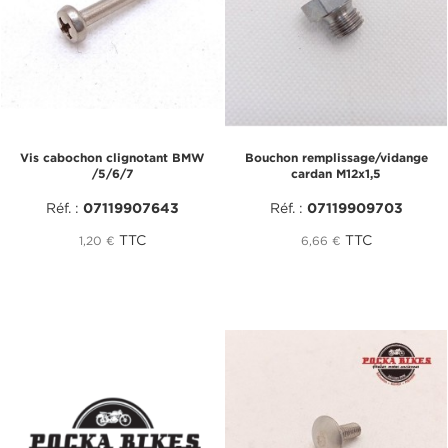
Vis cabochon clignotant BMW
Bouchon remplissage/vidange
/5/6/7
cardan M12x1,5
Réf. :
07119907643
Réf. :
07119909703
TTC
TTC
1,20 €
6,66 €