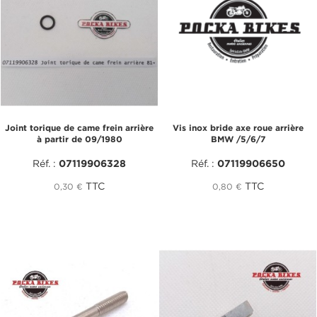
Joint torique de came frein arrière
Vis inox bride axe roue arrière
à partir de 09/1980
BMW /5/6/7
Réf. :
07119906328
Réf. :
07119906650
TTC
TTC
0,30 €
0,80 €