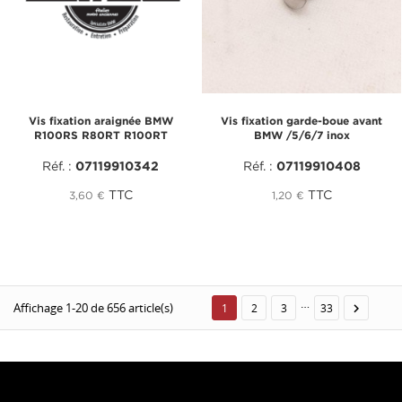
Vis fixation araignée BMW
Vis fixation garde-boue avant
R100RS R80RT R100RT
BMW /5/6/7 inox
Réf. :
07119910342
Réf. :
07119910408
TTC
TTC
3,60 €
1,20 €
…
Affichage 1-20 de 656 article(s)

1
2
3
33