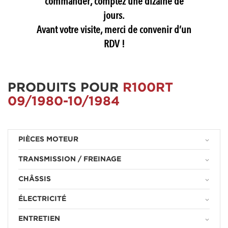
commander, comptez une dizaine de
jours.
Avant votre visite, merci de convenir d’un
RDV !
PRODUITS POUR
R100RT
09/1980-10/1984
PIÈCES MOTEUR
keyboard_arrow_down
TRANSMISSION / FREINAGE
keyboard_arrow_down
CHÂSSIS
keyboard_arrow_down
ÉLECTRICITÉ
keyboard_arrow_down
ENTRETIEN
keyboard_arrow_down