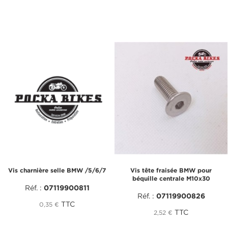
Vis charnière selle BMW /5/6/7
Vis tête fraisée BMW pour
béquille centrale M10x30
Réf. :
07119900811
Réf. :
07119900826
TTC
0,35 €
TTC
2,52 €