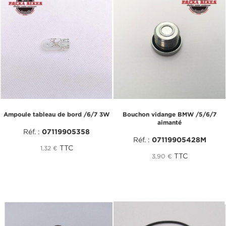
Ampoule tableau de bord /6/7 3W
Bouchon vidange BMW /5/6/7
aimanté
Réf. :
07119905358
Réf. :
07119905428M
TTC
1,32 €
TTC
3,90 €