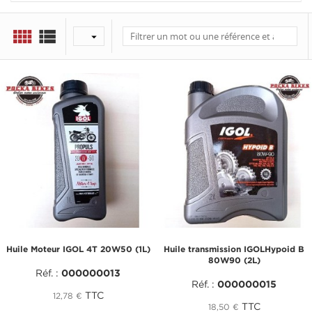



Huile Moteur IGOL 4T 20W50 (1L)
Huile transmission IGOLHypoid B
80W90 (2L)
Réf. :
000000013
Réf. :
000000015
TTC
12,78 €
TTC
18,50 €