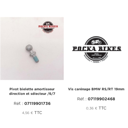
Pivot bielette amortisseur
Vis carénage BMW RS/RT 19mm
direction et sélecteur /6/7
Réf. :
07119902468
Réf. :
07119901736
TTC
0,36 €
TTC
4,56 €