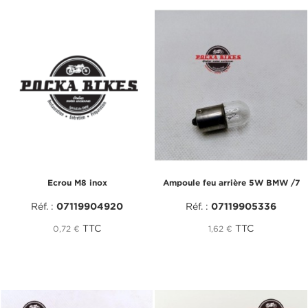
Ecrou M8 inox
Ampoule feu arrière 5W BMW /7
Réf. :
07119904920
Réf. :
07119905336
TTC
TTC
0,72 €
1,62 €