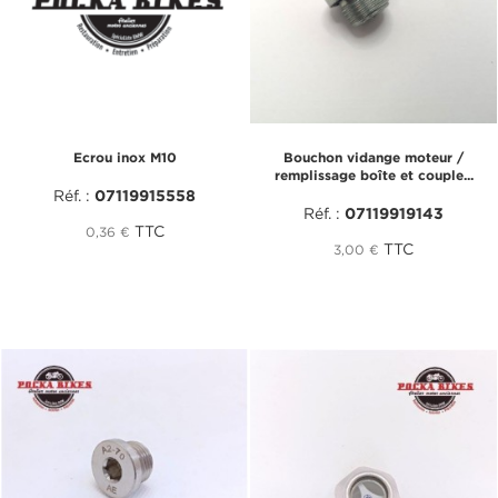
Ecrou inox M10
Bouchon vidange moteur /
remplissage boîte et couple...
Réf. :
07119915558
Réf. :
07119919143
TTC
0,36 €
TTC
3,00 €