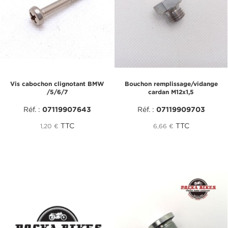
Vis cabochon clignotant BMW
Bouchon remplissage/vidange
/5/6/7
cardan M12x1,5
Réf. :
07119907643
Réf. :
07119909703
TTC
TTC
1,20 €
6,66 €