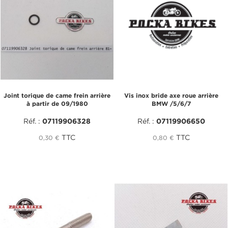
Joint torique de came frein arrière
Vis inox bride axe roue arrière
à partir de 09/1980
BMW /5/6/7
Réf. :
07119906328
Réf. :
07119906650
TTC
TTC
0,30 €
0,80 €