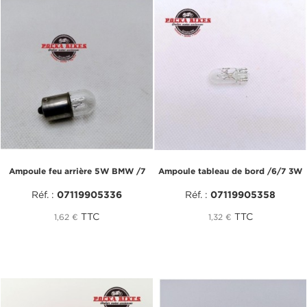
Ampoule feu arrière 5W BMW /7
Ampoule tableau de bord /6/7 3W
Réf. :
07119905336
Réf. :
07119905358
TTC
TTC
1,62 €
1,32 €