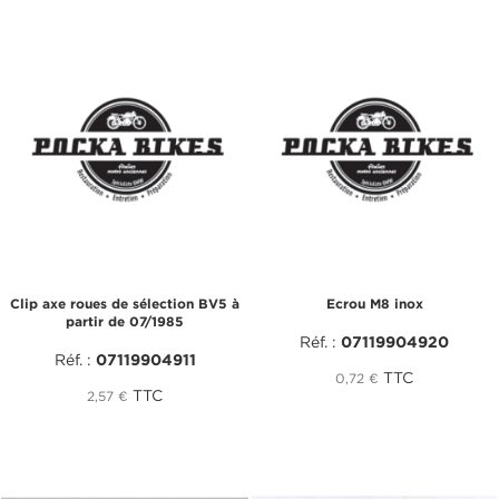
Clip axe roues de sélection BV5 à
Ecrou M8 inox
partir de 07/1985
Réf. :
07119904920
Réf. :
07119904911
TTC
0,72 €
TTC
2,57 €