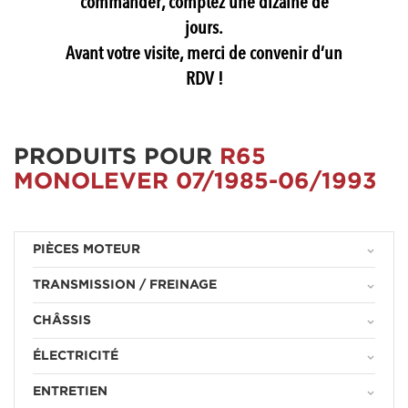
commander, comptez une dizaine de
jours.
Avant votre visite, merci de convenir d’un
RDV !
PRODUITS POUR
R65
MONOLEVER 07/1985-06/1993
PIÈCES MOTEUR
keyboard_arrow_down
TRANSMISSION / FREINAGE
keyboard_arrow_down
CHÂSSIS
keyboard_arrow_down
ÉLECTRICITÉ
keyboard_arrow_down
ENTRETIEN
keyboard_arrow_down