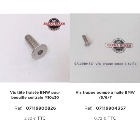
Vis tête fraisée BMW pour
Vis trappe pompe à huile BMW
béquille centrale M10x30
/5/6/7
Réf. :
07119900826
Réf. :
07119904357
TTC
TTC
2,52 €
0,72 €