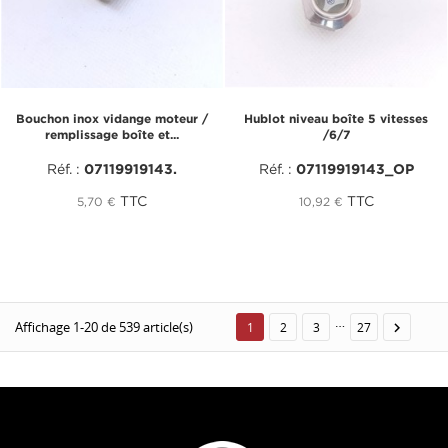
Bouchon inox vidange moteur /
Hublot niveau boîte 5 vitesses
remplissage boîte et...
/6/7
Réf. :
07119919143.
Réf. :
07119919143_OP
TTC
TTC
5,70 €
10,92 €
…
Affichage 1-20 de 539 article(s)

1
2
3
27