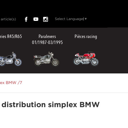
Select Language
▼
article(s)
ries R45/R65
Paralevers
Pièces racing
01/1987-03/1995
plex BMW /7
 distribution simplex BMW