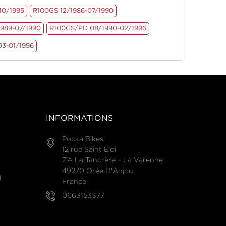
10/1995
R100GS 12/1986-07/1990
989-07/1990
R100GS/PD 08/1990-02/1996
93-01/1996
INFORMATIONS
Pocka Bikes
12 rue Saint Eloi
ZA La Tancrère – La Varenne
49270 Orée D'Anjou
N
France
0663153377