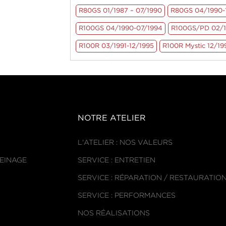
R80GS 01/1987 – 07/1990
R80GS 04/1990-
R100GS 04/1990-07/1994
R100GS/PD 02/1
R100R 03/1991-12/1995
R100R Mystic 12/19
NOTRE ATELIER
L'ATELIER : NOS VALEURS
REINAGE
SERVICE : ENTRETIEN
SERVICE : RÉPARATION / RESTAURATIO
SERVICE : PERFORMANCES
NOS RÉALISATIONS