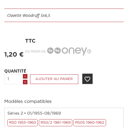
Clavette Woodruff 5x6,5
TTC
OU PAYER EN
1,20 €
QUANTITÉ
favorite_border
AJOUTER AU PANIER
Modèles compatibles
Séries 2 • 01/1955-08/1969
R50 1955-1960
R50/2 1961-1969
R50S 1960-1962