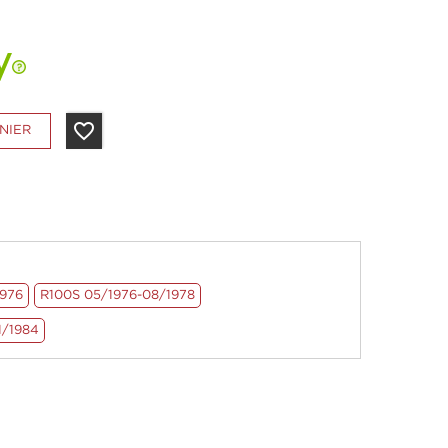
favorite_border
NIER
1976
R100S 05/1976-08/1978
1/1984