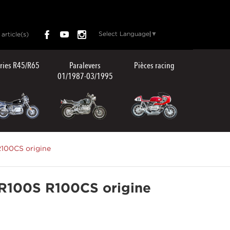
Select Language
▼
article(s)
ries R45/R65
Paralevers
Pièces racing
01/1987-03/1995
100CS origine
R100S R100CS origine