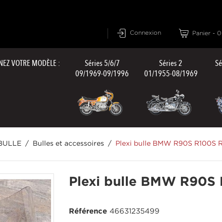
Connexion
Panier
-
0
NEZ VOTRE MODÈLE :
Séries 5/6/7
Séries 2
Sé
09/1969-09/1996
01/1955-08/1969
BULLE
Bulles et accessoires
Plexi bulle BMW R90S R100S R
Plexi bulle BMW R90S 
Référence
46631235499