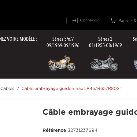
Connexion
Panier
-
0
NEZ VOTRE MODÈLE :
Séries 5/6/7
Séries 2
Sé
09/1969-09/1996
01/1955-08/1969
Câbles
Câble embrayage guidon haut R45/R65/R80ST
Câble embrayage guid
Référence
32731237694