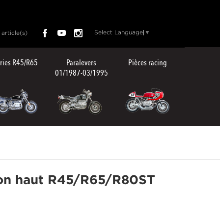
Select Language
▼
article(s)
ries R45/R65
Paralevers
Pièces racing
01/1987-03/1995
on haut R45/R65/R80ST