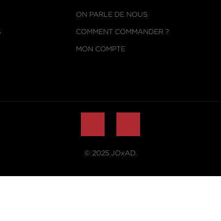
ON PARLE DE NOUS
S
COMMENT COMMANDER ?
MON COMPTE
© 2025
JOxAD
.