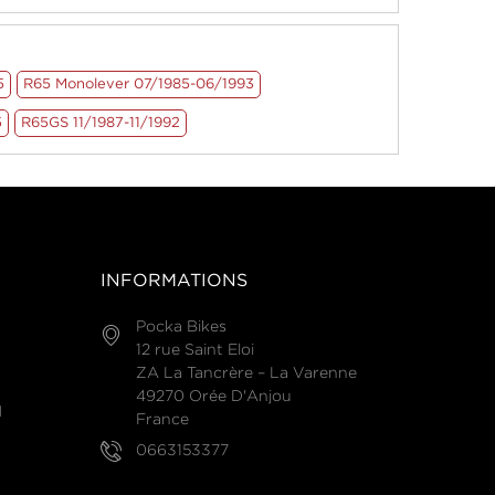
5
R65 Monolever 07/1985-06/1993
5
R65GS 11/1987-11/1992
INFORMATIONS
Pocka Bikes
12 rue Saint Eloi
ZA La Tancrère – La Varenne
49270 Orée D'Anjou
N
France
0663153377