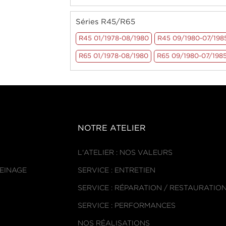
Séries R45/R65
R45 01/1978-08/1980
R45 09/1980-07/198
R65 01/1978-08/1980
R65 09/1980-07/198
NOTRE ATELIER
L'ATELIER : NOS VALEURS
REINAGE
SERVICE : ENTRETIEN
SERVICE : RÉPARATION / RESTAURATIO
SERVICE : PERFORMANCES
NOS RÉALISATIONS