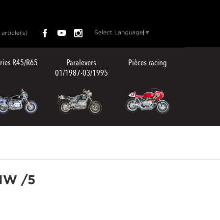
Select Language
▼
article(s)
ries R45/R65
Paralevers
Pièces racing
01/1987-03/1995
MW /5