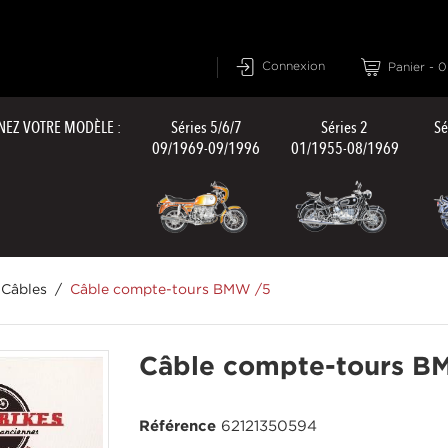
Connexion
Panier
-
0
NEZ VOTRE MODÈLE :
Séries 5/6/7
Séries 2
Sé
09/1969-09/1996
01/1955-08/1969
Câbles
Câble compte-tours BMW /5
Câble compte-tours B
Référence
62121350594