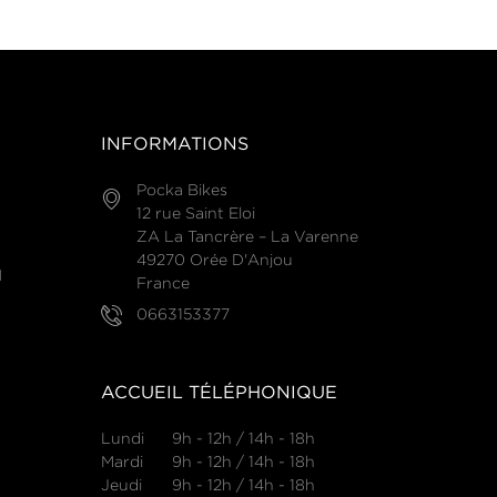
INFORMATIONS
Pocka Bikes
12 rue Saint Eloi
ZA La Tancrère – La Varenne
49270 Orée D'Anjou
N
France
0663153377
ACCUEIL TÉLÉPHONIQUE
Lundi
9h - 12h / 14h - 18h
Mardi
9h - 12h / 14h - 18h
Jeudi
9h - 12h / 14h - 18h