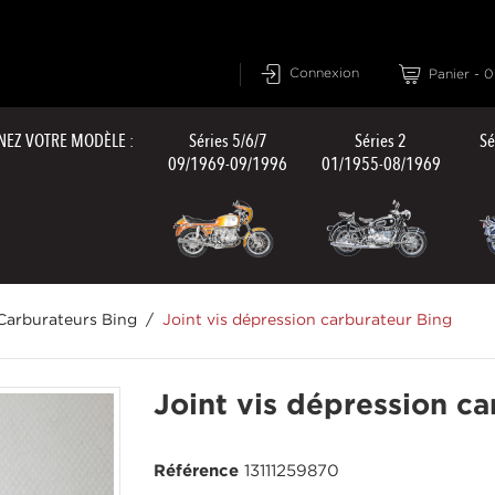
Connexion
Panier
-
0
NEZ VOTRE MODÈLE :
Séries 5/6/7
Séries 2
Sé
09/1969-09/1996
01/1955-08/1969
Carburateurs Bing
Joint vis dépression carburateur Bing
Joint vis dépression ca
Référence
13111259870