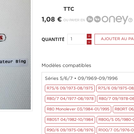
TTC
1,08 €
OU PAYER EN
QUANTITÉ
AJOUTER AU PA
Modèles compatibles
Séries 5/6/7 • 09/1969-09/1996
R75/6 09/1973-08/1975
R75/6 09/1975-08
R80/7 04/1977-08/1978
R80/7 09/1978-0
R80 Monolever 03/1984-01/1995
R80RT 06
R80ST 04/1982-10/1984
R80G/S 05/1980-
R90/6 09/1975-08/1976
R100/7 05/1976-0