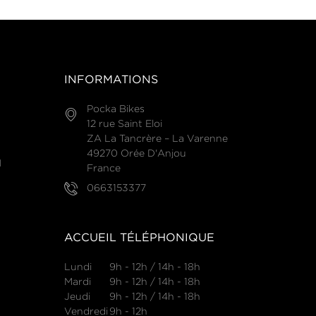
INFORMATIONS
Pocka Bikes
12 rue Saint Eloi
ZA La Tancrère – La Varenne
49270 Orée D'Anjou
N
France
0663153377
ACCUEIL TÉLÉPHONIQUE
Lundi
9h - 12h / 14h - 18h
Mardi
9h - 12h / 14h - 18h
Jeudi
9h - 12h / 14h - 18h
Vendredi
9h - 12h