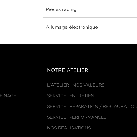
Pièces racing
Allumage électronique
NOTRE ATELIER
L'ATELIER : NOS VALEURS
REINAGE
SERVICE : ENTRETIEN
SERVICE : RÉPARATION / RESTAURATIO
SERVICE : PERFORMANCES
NOS RÉALISATIONS