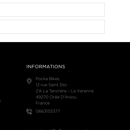
INFORMATIONS
Pocka Bikes
12 rue Saint Eloi
ZA La Tancrère – La Varenne
49270 Orée D'Anjou
N
France
0663153377