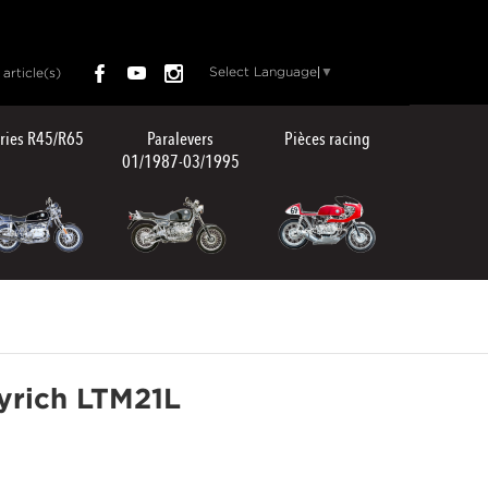
Select Language
▼
article(s)
ries R45/R65
Paralevers
Pièces racing
01/1987-03/1995
kyrich LTM21L