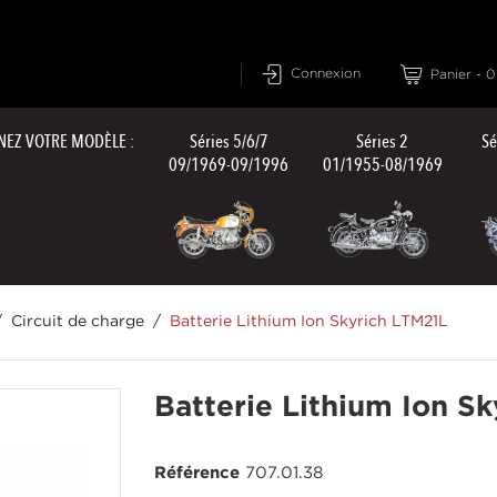
Connexion
Panier
-
0
NEZ VOTRE MODÈLE :
Séries 5/6/7
Séries 2
Sé
09/1969-09/1996
01/1955-08/1969
Circuit de charge
Batterie Lithium Ion Skyrich LTM21L
Batterie Lithium Ion S
Référence
707.01.38