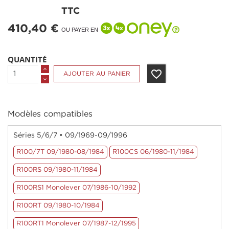
TTC
410,40 €
OU PAYER EN
QUANTITÉ
favorite_border
AJOUTER AU PANIER
Modèles compatibles
Séries 5/6/7 • 09/1969-09/1996
R100/7T 09/1980-08/1984
R100CS 06/1980-11/1984
R100RS 09/1980-11/1984
R100RS1 Monolever 07/1986-10/1992
R100RT 09/1980-10/1984
R100RT1 Monolever 07/1987-12/1995