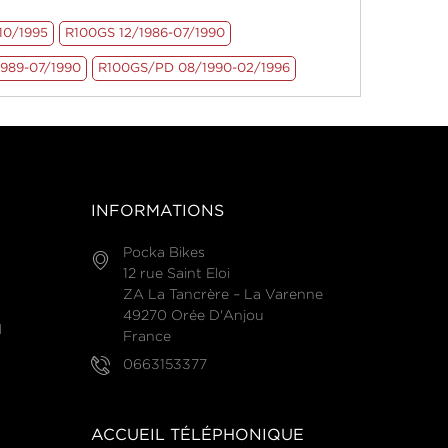
10/1995
R100GS 12/1986-07/1990
989-07/1990
R100GS/PD 08/1990-02/1996
INFORMATIONS
Pocka Bikes
12 rue Saint Eloi
ZA La Tancrère – La Varenne
49270 Orée D'Anjou
N
France
0663153377
ACCUEIL TÉLÉPHONIQUE