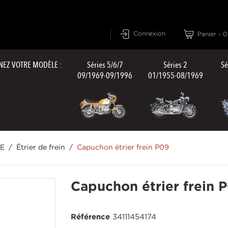
Connexion
Panier
-
0
NEZ VOTRE MODÈLE :
Séries 5/6/7
Séries 2
Sé
09/1969-09/1996
01/1955-08/1969
E
Étrier de frein
Capuchon étrier frein P09
Capuchon étrier frein 
Référence
34111454174