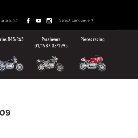
Select Language
▼
article(s)
ries R45/R65
Paralevers
Pièces racing
01/1987-03/1995
P09