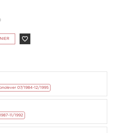
favorite_border
NIER
nolever 07/1984-12/1995
1987-11/1992