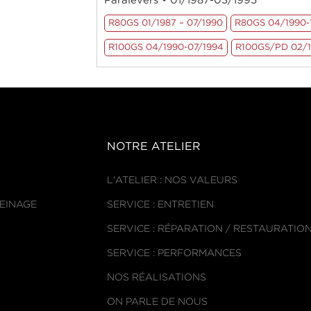
Paralevers • 01/1987-03/1995
R80GS 01/1987 – 07/1990
R80GS 04/1990-
R100GS 04/1990-07/1994
R100GS/PD 02/1
NOTRE ATELIER
L'ATELIER : NOS VALEURS
REINAGE
SERVICE : ENTRETIEN
SERVICE : RÉPARATION / RESTAURATIO
SERVICE : PERFORMANCES
NOS RÉALISATIONS
ON PARLE DE NOUS