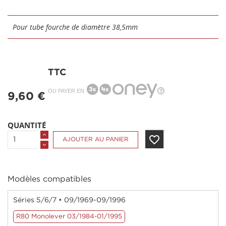
Pour tube fourche de diamètre 38,5mm
TTC
OU PAYER EN
9,60 €
QUANTITÉ
favorite_border
AJOUTER AU PANIER
Modèles compatibles
Séries 5/6/7 • 09/1969-09/1996
R80 Monolever 03/1984-01/1995