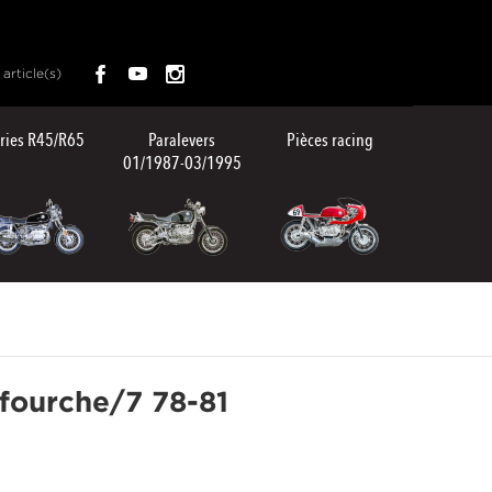
article(s)
ries R45/R65
Paralevers
Pièces racing
01/1987-03/1995
 fourche/7 78-81