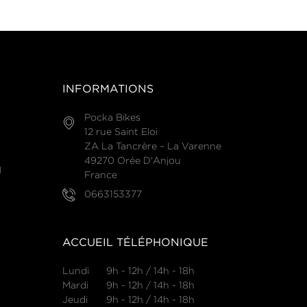
INFORMATIONS
Pocka Bikes
12 rue Saint Eloi
ZA La Tancrère – La Varenne
49270 Orée D'Anjou
N
France
0663153377
ACCUEIL TÉLÉPHONIQUE
Lundi
9h - 12h / 14h - 18h
Mardi
9h - 12h / 14h - 18h
Jeudi
9h - 12h / 14h - 18h