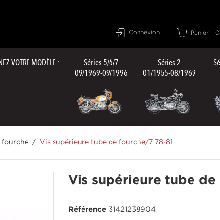
Connexion
Panier
-
0
NEZ VOTRE MODÈLE :
Séries 5/6/7
Séries 2
Sé
09/1969-09/1996
01/1955-08/1969
s fourche
Vis supérieure tube de fourche/7 78-81
Vis supérieure tube de
Référence
31421238904