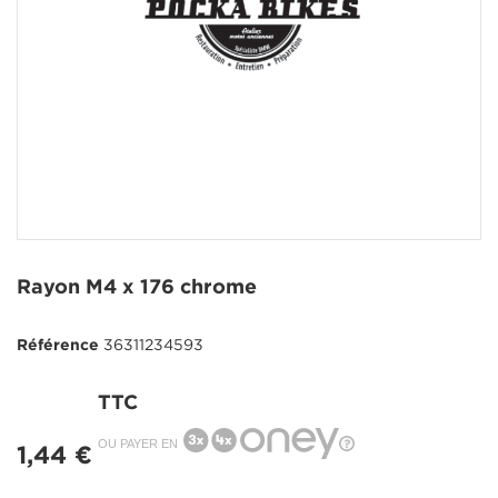
Rayon M4 x 176 chrome
Référence
36311234593
TTC
OU PAYER EN
1,44 €