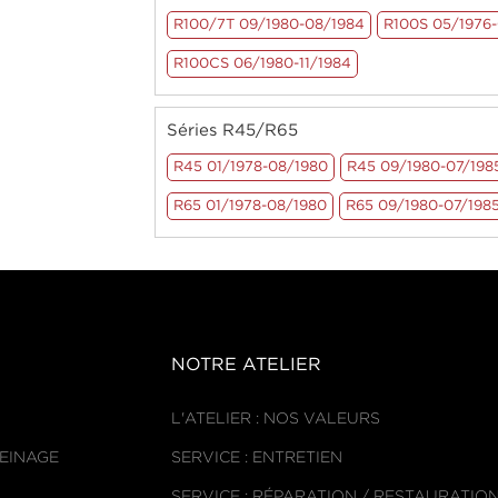
R100/7T 09/1980-08/1984
R100S 05/1976
R100CS 06/1980-11/1984
Séries R45/R65
R45 01/1978-08/1980
R45 09/1980-07/198
R65 01/1978-08/1980
R65 09/1980-07/198
NOTRE ATELIER
L'ATELIER : NOS VALEURS
REINAGE
SERVICE : ENTRETIEN
SERVICE : RÉPARATION / RESTAURATIO