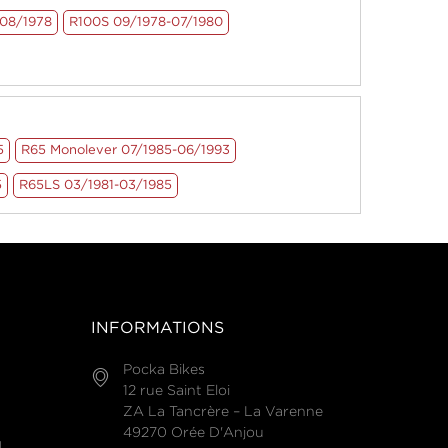
-08/1978
R100S 09/1978-07/1980
5
R65 Monolever 07/1985-06/1993
5
R65LS 03/1981-03/1985
INFORMATIONS
Pocka Bikes
12 rue Saint Eloi
ZA La Tancrère – La Varenne
49270 Orée D'Anjou
N