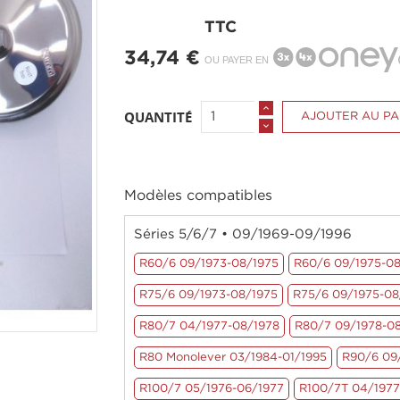
TTC
34,74 €
OU PAYER EN
QUANTITÉ
AJOUTER AU PA
Modèles compatibles
Séries 5/6/7 • 09/1969-09/1996
R60/6 09/1973-08/1975
R60/6 09/1975-08
R75/6 09/1973-08/1975
R75/6 09/1975-08
R80/7 04/1977-08/1978
R80/7 09/1978-0
R80 Monolever 03/1984-01/1995
R90/6 09
R100/7 05/1976-06/1977
R100/7T 04/1977