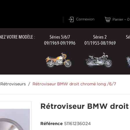
Connexion
Panier
-
0
NEZ VOTRE MODÈLE :
Séries 5/6/7
Séries 2
Sé
09/1969-09/1996
01/1955-08/1969
Rétroviseurs
Rétroviseur BMW droit chromé long /6/7
Rétroviseur BMW droit
Référence
51161236024