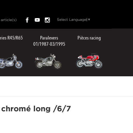
Select Language
▼
article(s)
ries R45/R65
Paralevers
Pièces racing
01/1987-03/1995
 chromé long /6/7