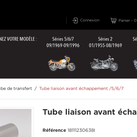
Connexion
Panier
-
0
NEZ VOTRE MODÈLE :
Séries 5/6/7
Séries 2
Sé
09/1969-09/1996
01/1955-08/1969
be de transfert
Tube liaison avant échappement /5/6/7
Tube liaison avant éc
Référence
18111230638I