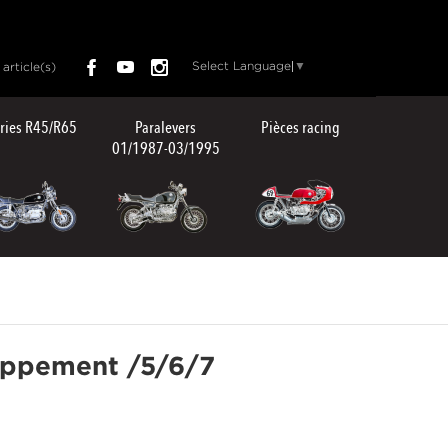
Select Language
▼
article(s)
ries R45/R65
Paralevers
Pièces racing
01/1987-03/1995
happement /5/6/7