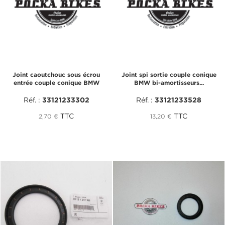
Joint caoutchouc sous écrou
Joint spi sortie couple conique
entrée couple conique BMW
BMW bi-amortisseurs...
Réf. :
33121233302
Réf. :
33121233528
TTC
TTC
2,70 €
13,20 €