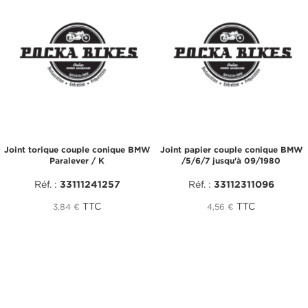
Joint torique couple conique BMW
Joint papier couple conique BMW
Paralever / K
/5/6/7 jusqu'à 09/1980
Réf. :
33111241257
Réf. :
33112311096
TTC
TTC
3,84 €
4,56 €