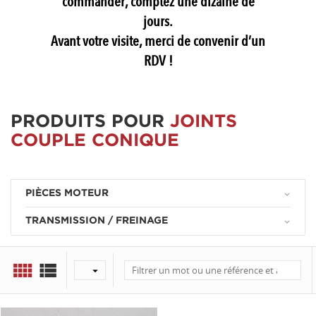
commander, comptez une dizaine de
jours.
Avant votre visite, merci de convenir d’un
RDV !
PRODUITS POUR
JOINTS
COUPLE CONIQUE
PIÈCES MOTEUR
keyboard_arrow_down
TRANSMISSION / FREINAGE
keyboard_arrow_down


