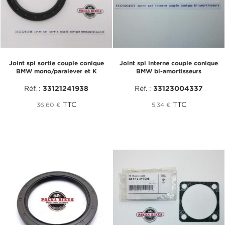
Joint spi sortie couple conique
Joint spi interne couple conique
BMW mono/paralever et K
BMW bi-amortisseurs
Réf. :
33121241938
Réf. :
33123004337
TTC
TTC
36,60 €
5,34 €