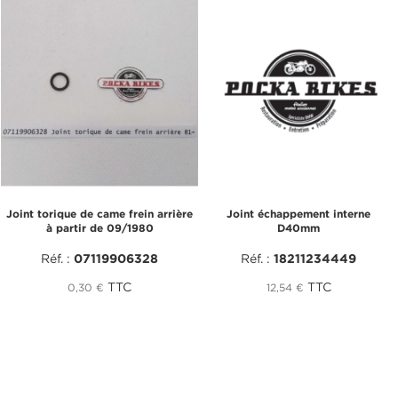
Joint torique de came frein arrière
Joint échappement interne
à partir de 09/1980
D40mm
Réf. :
07119906328
Réf. :
18211234449
TTC
TTC
0,30 €
12,54 €