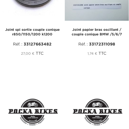
Joint spi sortie couple conique
Joint papier bras oscillant /
r850/1150/1200 k1200
couple conique BMW /5/6/7
Réf. :
33127663482
Réf. :
33172311098
TTC
TTC
27,00 €
1,74 €