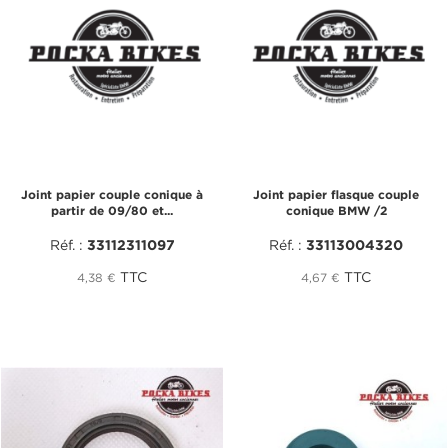
Joint papier couple conique à
Joint papier flasque couple
partir de 09/80 et...
conique BMW /2
Réf. :
33112311097
Réf. :
33113004320
TTC
TTC
4,38 €
4,67 €