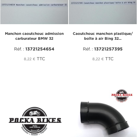
Manchon caoutchouc admission
Caoutchouc manchon plastique/
carburateur BMW 32
boîte à air Bing 32...
Réf. :
13721254654
Réf. :
13721257395
TTC
TTC
8,22 €
8,22 €