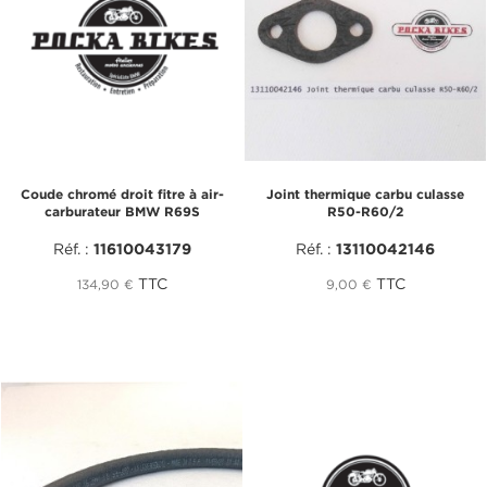
Coude chromé droit fitre à air-
Joint thermique carbu culasse
carburateur BMW R69S
R50-R60/2
Réf. :
11610043179
Réf. :
13110042146
TTC
TTC
134,90 €
9,00 €