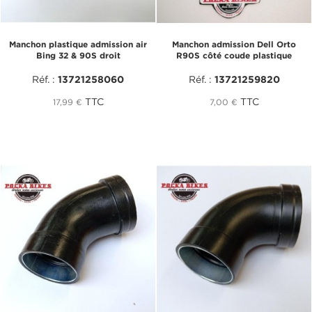
Manchon plastique admission air
Manchon admission Dell Orto
Bing 32 & 90S droit
R90S côté coude plastique
Réf. :
13721258060
Réf. :
13721259820
TTC
TTC
17,99 €
7,00 €