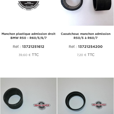
Manchon plastique admission droit
Caoutchouc manchon admission
BMW R50 - R60/5/6/7
R50/5 à R60/7
Réf. :
13721251612
Réf. :
13721254200
TTC
TTC
39,60 €
7,20 €