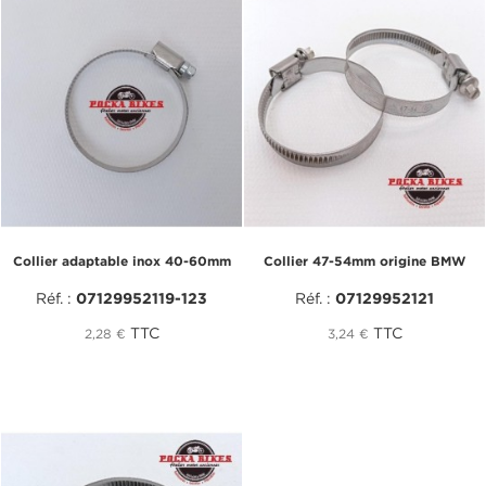
Collier adaptable inox 40-60mm
Collier 47-54mm origine BMW
Réf. :
07129952119-123
Réf. :
07129952121
TTC
TTC
2,28 €
3,24 €