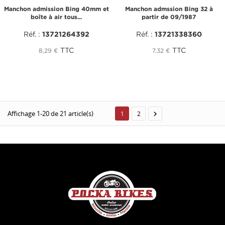
Manchon admission Bing 40mm et
Manchon admssion Bing 32 à
boîte à air tous...
partir de 09/1987
Réf. :
13721264392
Réf. :
13721338360
TTC
TTC
8,29 €
7,32 €
Affichage 1-20 de 21 article(s)

1
2