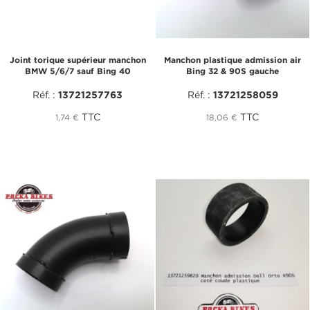
Joint torique supérieur manchon
Manchon plastique admission air
BMW 5/6/7 sauf Bing 40
Bing 32 & 90S gauche
Réf. :
13721257763
Réf. :
13721258059
TTC
TTC
1,74 €
18,06 €