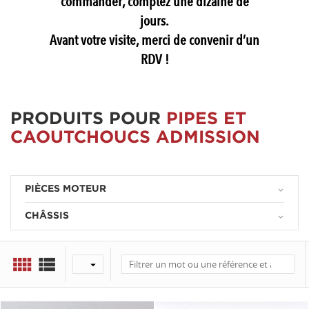
commander, comptez une dizaine de
jours.
Avant votre visite, merci de convenir d’un
RDV !
PRODUITS POUR
PIPES ET
CAOUTCHOUCS ADMISSION
PIÈCES MOTEUR
keyboard_arrow_down
CHÂSSIS
keyboard_arrow_down


