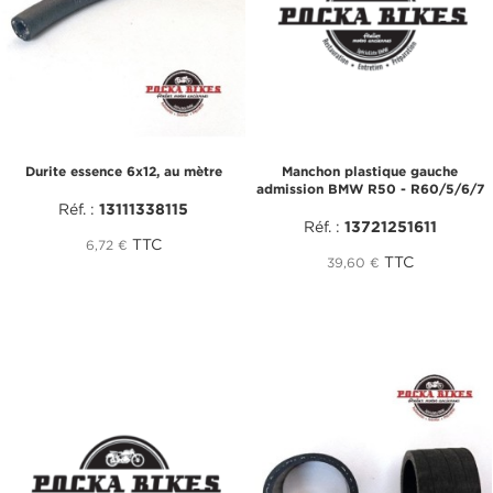
Durite essence 6x12, au mètre
Manchon plastique gauche
admission BMW R50 - R60/5/6/7
Réf. :
13111338115
Réf. :
13721251611
TTC
6,72 €
TTC
39,60 €